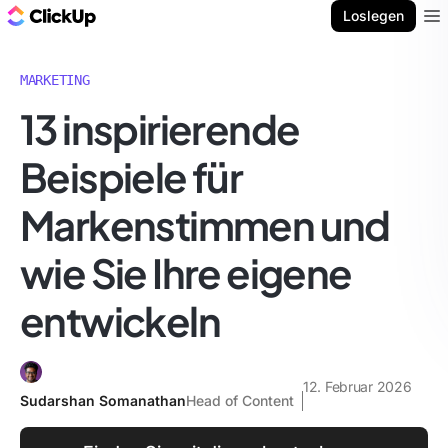
ClickUp Blog
Loslegen
Ope
MARKETING
13 inspirierende
Beispiele für
Markenstimmen und
wie Sie Ihre eigene
entwickeln
12. Februar 2026
Sudarshan Somanathan
Head of Content