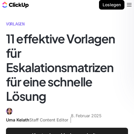
ClickUp Blog
Loslegen
Ope
VORLAGEN
11 effektive Vorlagen
für
Eskalationsmatrizen
für eine schnelle
Lösung
8. Februar 2025
Uma Kelath
Staff Content Editor