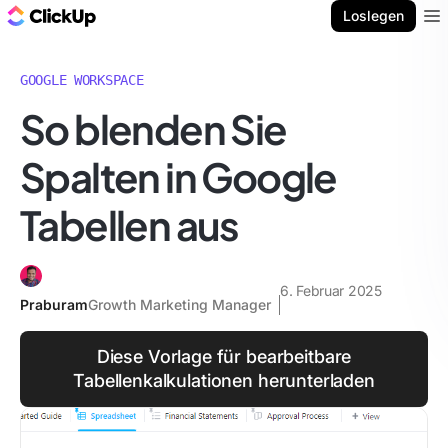
ClickUp Blog
Loslegen
Ope
GOOGLE WORKSPACE
So blenden Sie
Spalten in Google
Tabellen aus
6. Februar 2025
Praburam
Growth Marketing Manager
Diese Vorlage für bearbeitbare
Tabellenkalkulationen herunterladen