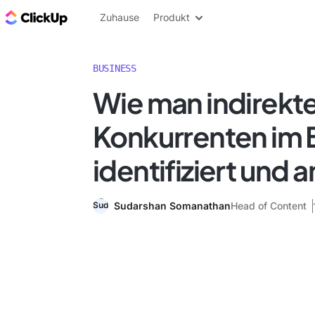
ClickUp Blog
Zuhause
Produkt
BUSINESS
Wie man indirekt
Konkurrenten im 
identifiziert und a
Sudarshan Somanathan
Head of Content