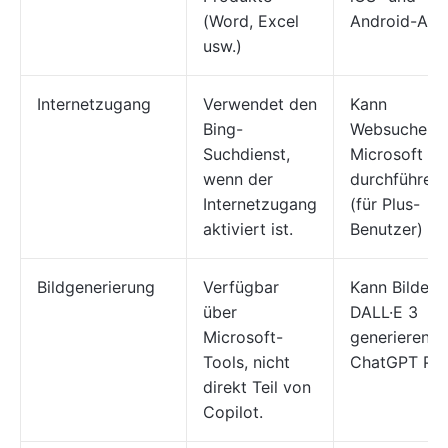
(Word, Excel
Android-App
usw.)
Internetzugang
Verwendet den
Kann
Bing-
Websuchen m
Suchdienst,
Microsoft Bi
wenn der
durchführen
Internetzugang
(für Plus-
aktiviert ist.
Benutzer)
Bildgenerierung
Verfügbar
Kann Bilder 
über
DALL·E 3
Microsoft-
generieren (
Tools, nicht
ChatGPT Plu
direkt Teil von
Copilot.