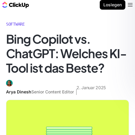
ClickUp Blog
Loslegen
Ope
SOFTWARE
Bing Copilot vs.
ChatGPT: Welches KI-
Tool ist das Beste?
2. Januar 2025
Arya Dinesh
Senior Content Editor