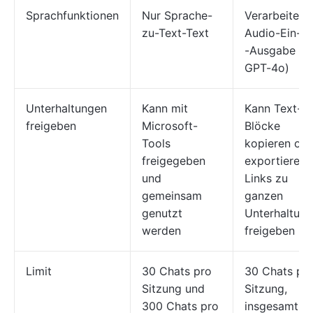
Sprachfunktionen
Nur Sprache-
Verarbeitet
zu-Text-Text
Audio-Ein- u
-Ausgabe (m
GPT-4o)
Unterhaltungen
Kann mit
Kann Text-
freigeben
Microsoft-
Blöcke
Tools
kopieren ode
freigegeben
exportieren,
und
Links zu
gemeinsam
ganzen
genutzt
Unterhaltun
werden
freigeben
Limit
30 Chats pro
30 Chats pr
Sitzung und
Sitzung,
300 Chats pro
insgesamt 3