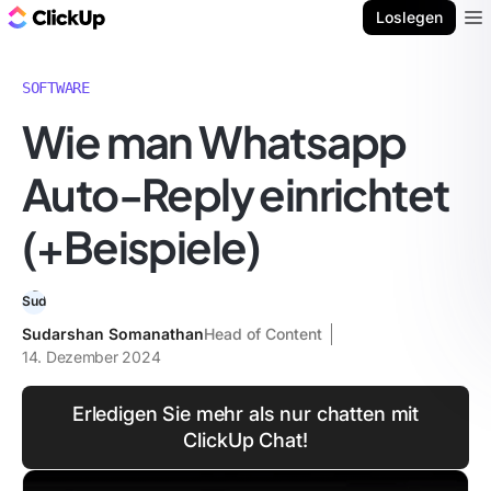
ClickUp Blog
Loslegen
Ope
SOFTWARE
Wie man Whatsapp
Auto-Reply einrichtet
(+Beispiele)
Sudarshan Somanathan
Head of Content
14. Dezember 2024
Erledigen Sie mehr als nur chatten mit
ClickUp Chat!