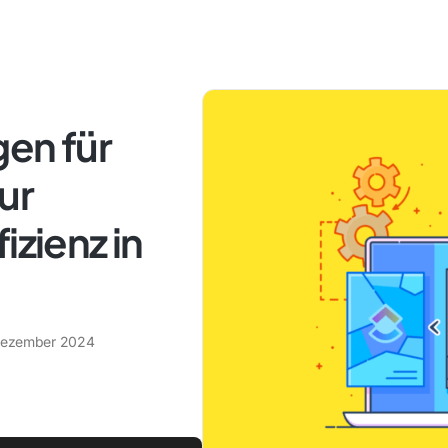
en für
ur
izienz in
Dezember 2024