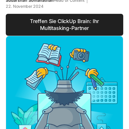
Sudarshan Somanathan
Head of Content
22. November 2024
Treffen Sie ClickUp Brain: Ihr
Multitasking-Partner