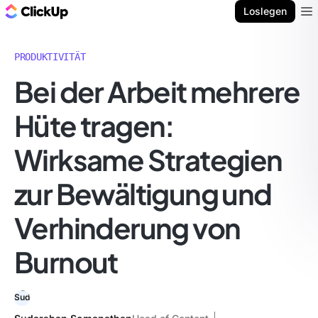
ClickUp Blog
Loslegen
Ope
PRODUKTIVITÄT
Bei der Arbeit mehrere
Hüte tragen:
Wirksame Strategien
zur Bewältigung und
Verhinderung von
Burnout