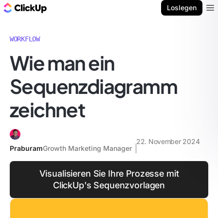
ClickUp Blog
Loslegen
Ope
WORKFLOW
Wie man ein
Sequenzdiagramm
zeichnet
22. November 2024
Praburam
Growth Marketing Manager
Visualisieren Sie Ihre Prozesse mit
ClickUp's Sequenzvorlagen