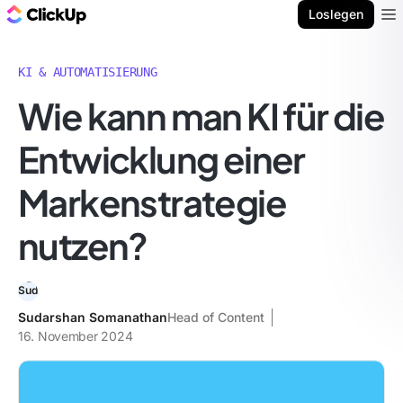
ClickUp Blog
Loslegen
Ope
KI & AUTOMATISIERUNG
Wie kann man KI für die
Entwicklung einer
Markenstrategie
nutzen?
Sudarshan Somanathan
Head of Content
16. November 2024