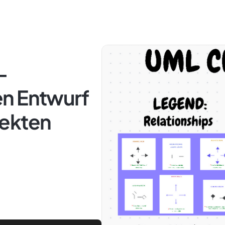
-
n Entwurf
jekten