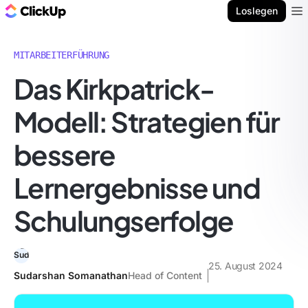
ClickUp Blog
Loslegen
Ope
MITARBEITERFÜHRUNG
Das Kirkpatrick-
Modell: Strategien für
bessere
Lernergebnisse und
Schulungserfolge
25. August 2024
Sudarshan Somanathan
Head of Content