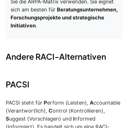
Sie die ARPA-Matrix verwenden. Sie eignet
sich am besten für
Beratungsunternehmen,
Forschungsprojekte und strategische
Initiativen
.
Andere RACI-Alternativen
PACSI
PACSI steht für
P
erform (Leisten),
A
ccountable
(Verantwortlich),
C
ontrol (Kontrollieren),
S
uggest (Vorschlagen) und
I
nformed
(Informiert). Es handelt sich um eine RACI-