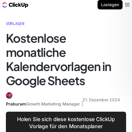
ClickUp Blog
Loslegen
Ope
VORLAGEN
Kostenlose
monatliche
Kalendervorlagen in
Google Sheets
21. Dezember 2024
Praburam
Growth Marketing Manager
Holen Sie sich diese kostenlose ClickUp
Vorlage für den Monatsplaner