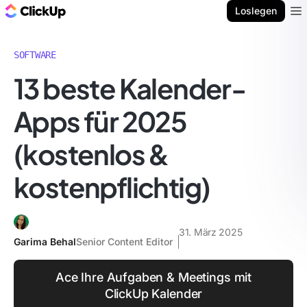
ClickUp Blog
Loslegen
Ope
SOFTWARE
13 beste Kalender-
Apps für 2025
(kostenlos &
kostenpflichtig)
31. März 2025
Garima Behal
Senior Content Editor
Ace Ihre Aufgaben & Meetings mit
ClickUp Kalender