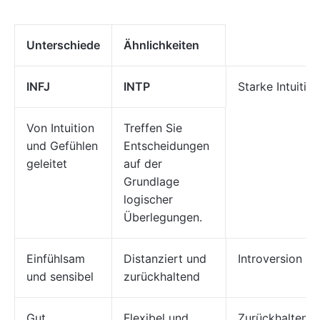
Unterschiede
Ähnlichkeiten
INFJ
INTP
Starke Intuition
Von Intuition
Treffen Sie
und Gefühlen
Entscheidungen
geleitet
auf der
Grundlage
logischer
Überlegungen.
Einfühlsam
Distanziert und
Introversion
und sensibel
zurückhaltend
Gut
Flexibel und
Zurückhaltend