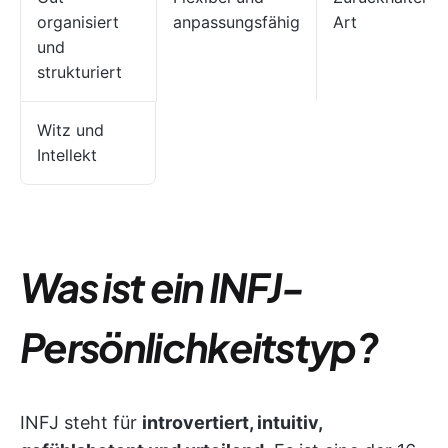
organisiert
anpassungsfähig
Art
und
strukturiert
Witz und
Intellekt
Was ist ein INFJ-
Persönlichkeitstyp?
INFJ steht für
introvertiert, intuitiv,