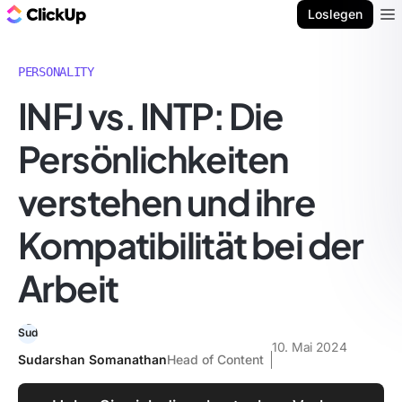
ClickUp Blog
Loslegen
Ope
PERSONALITY
INFJ vs. INTP: Die
Persönlichkeiten
verstehen und ihre
Kompatibilität bei der
Arbeit
10. Mai 2024
Sudarshan Somanathan
Head of Content