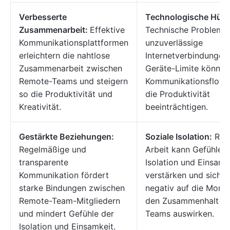
Verbesserte
Technologische Hürd
Zusammenarbeit:
Effektive
Technische Probleme
Kommunikationsplattformen
unzuverlässige
erleichtern die nahtlose
Internetverbindungen
Zusammenarbeit zwischen
Geräte-Limite können
Remote-Teams und steigern
Kommunikationsflow 
so die Produktivität und
die Produktivität
Kreativität.
beeinträchtigen.
Gestärkte Beziehungen:
Soziale Isolation:
Rem
Regelmäßige und
Arbeit kann Gefühle d
transparente
Isolation und Einsamk
Kommunikation fördert
verstärken und sich
starke Bindungen zwischen
negativ auf die Moral
Remote-Team-Mitgliedern
den Zusammenhalt d
und mindert Gefühle der
Teams auswirken.
Isolation und Einsamkeit.