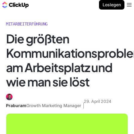
ClickUp Blog
Loslegen
Ope
MITARBEITERFÜHRUNG
Die größten
Kommunikationsprobl
am Arbeitsplatz und
wie man sie löst
29. April 2024
Praburam
Growth Marketing Manager