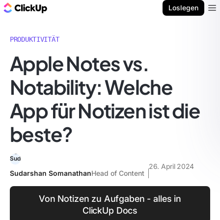
ClickUp Blog
Loslegen
Ope
PRODUKTIVITÄT
Apple Notes vs.
Notability: Welche
App für Notizen ist die
beste?
26. April 2024
Sudarshan Somanathan
Head of Content
Von Notizen zu Aufgaben - alles in
ClickUp Docs