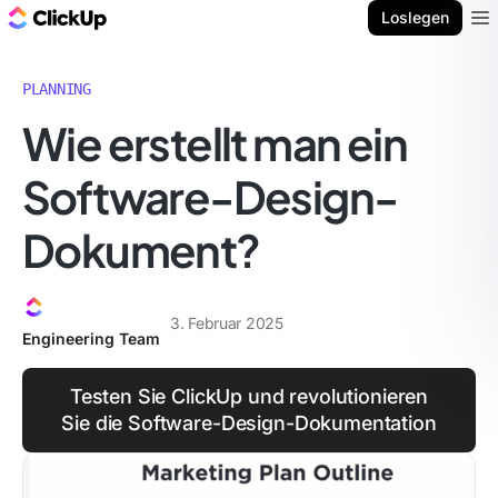
ClickUp Blog
Loslegen
Ope
PLANNING
Wie erstellt man ein
Software-Design-
Dokument?
3. Februar 2025
Engineering Team
Testen Sie ClickUp und revolutionieren
Sie die Software-Design-Dokumentation