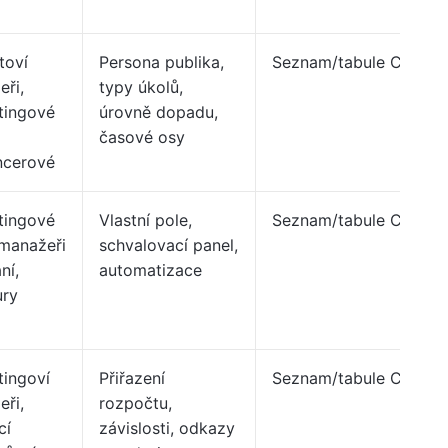
toví
Persona publika,
Seznam/tabule ClickU
ři,
typy úkolů,
tingové
úrovně dopadu,
časové osy
ncerové
tingové
Vlastní pole,
Seznam/tabule ClickU
 manažeři
schvalovací panel,
ní,
automatizace
ury
tingoví
Přiřazení
Seznam/tabule ClickU
ři,
rozpočtu,
cí
závislosti, odkazy