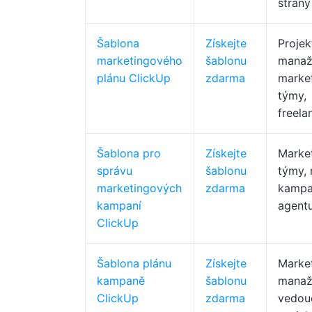
strany
Šablona
Získejte
Projek
marketingového
šablonu
manaže
plánu ClickUp
zdarma
marke
týmy,
freela
Šablona pro
Získejte
Marke
správu
šablonu
týmy,
marketingových
zdarma
kampa
kampaní
agent
ClickUp
Šablona plánu
Získejte
Marke
kampaně
šablonu
manaže
ClickUp
zdarma
vedou