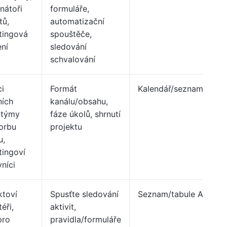
nátoři
formuláře,
tů,
automatizační
tingová
spouštěče,
ní
sledování
schvalování
i
Formát
Kalendář/seznam Asan
ních
kanálu/obsahu,
 týmy
fáze úkolů, shrnutí
orbu
projektu
u,
tingoví
níci
ktoví
Spusťte sledování
Seznam/tabule Asana
éři,
aktivit,
pro
pravidla/formuláře