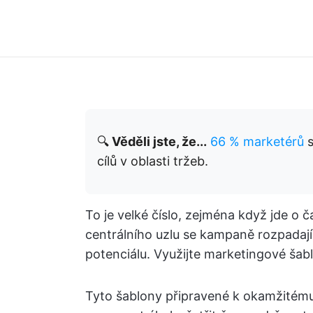
🔍
Věděli jste, že...
66 % marketérů
s
cílů v oblasti tržeb.
To je velké číslo, zejména když jde o 
centrálního uzlu se kampaně rozpada
potenciálu. Využijte marketingové šab
Tyto šablony připravené k okamžitém