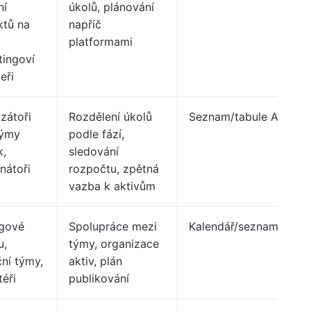
ní
úkolů, plánování
ktů na
napříč
platformami
tingoví
eři
zátoři
Rozdělení úkolů
Seznam/tabule Asana
týmy
podle fází,
k,
sledování
nátoři
rozpočtu, zpětná
vazba k aktivům
égové
Spolupráce mezi
Kalendář/seznam Asan
u,
týmy, organizace
ní týmy,
aktiv, plán
éři
publikování