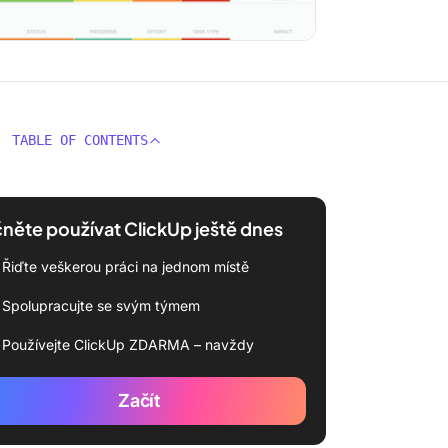
TABLE OF CONTENTS
něte používat ClickUp ještě dnes
Řiďte veškerou práci na jednom místě
Spolupracujte se svým týmem
Používejte ClickUp ZDARMA – navždy
Začít