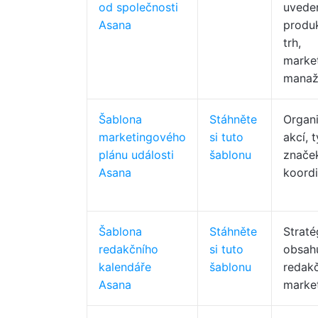
od společnosti
uvede
Asana
produ
trh,
marke
manaž
Šablona
Stáhněte
Organi
marketingového
si tuto
akcí, 
plánu události
šablonu
znače
Asana
koordi
Šablona
Stáhněte
Strat
redakčního
si tuto
obsah
kalendáře
šablonu
redakč
Asana
market