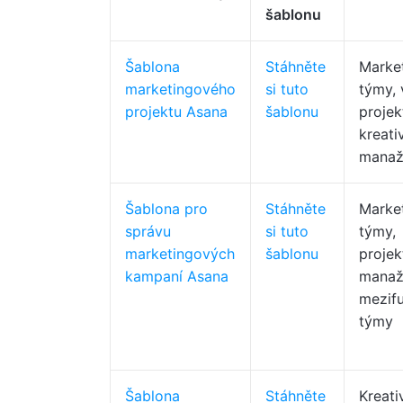
šablonu
Šablona
Stáhněte
Marke
marketingového
si tuto
týmy, 
projektu Asana
šablonu
projek
kreati
manaž
Šablona pro
Stáhněte
Marke
správu
si tuto
týmy,
marketingových
šablonu
projek
kampaní Asana
manaže
mezif
týmy
Šablona
Stáhněte
Kreati