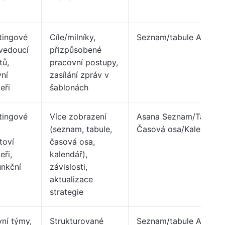
tingové
Cíle/milníky,
Seznam/tabule Asana
vedoucí
přizpůsobené
tů,
pracovní postupy,
vní
zasílání zpráv v
eři
šablonách
tingové
Více zobrazení
Asana Seznam/Tabule/
(seznam, tabule,
Časová osa/Kalendář
toví
časová osa,
ři,
kalendář),
unkční
závislosti,
aktualizace
strategie
vní týmy,
Strukturované
Seznam/tabule Asana