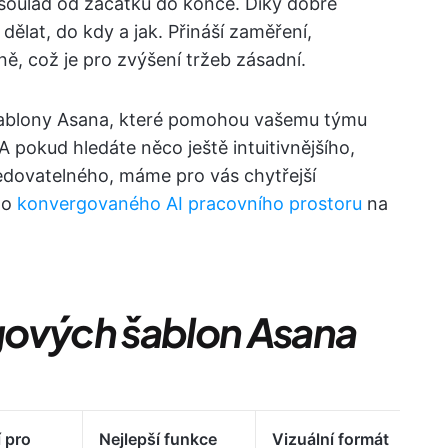
t soulad od začátku do konce. Díky dobré
ělat, do kdy a jak. Přináší zaměření,
ě, což je pro zvýšení tržeb zásadní.
šablony Asana, které pomohou vašemu týmu
 pokud hledáte něco ještě intuitivnějšího,
edovatelného, máme pro vás chytřejší
ho
konvergovaného AI pracovního prostoru
na
gových šablon Asana
í pro
Nejlepší funkce
Vizuální formát