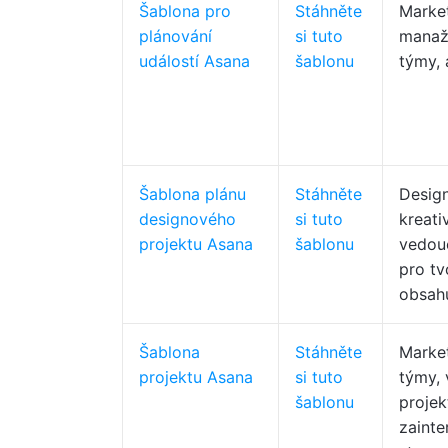
Šablona pro
Stáhněte
Marke
plánování
si tuto
manaže
událostí Asana
šablonu
týmy, 
Šablona plánu
Stáhněte
Design
designového
si tuto
kreati
projektu Asana
šablonu
vedou
pro tv
obsah
Šablona
Stáhněte
Marke
projektu Asana
si tuto
týmy, 
šablonu
projek
zaint