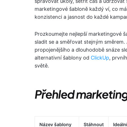
spravovat úkoly, šetřit čas a udržova
marketingové šabloně každý ví, co má d
konzistenci a jasnost do každé kampan
Prozkoumejte nejlepší marketingové 
sladit se a směřovat stejným směrem. A
propojenějšího a dlouhodobě snáze sl
alternativní šablony od
ClickUp
, první
světě.
Přehled marketin
Název šablony
Stáhnout
Ideáln