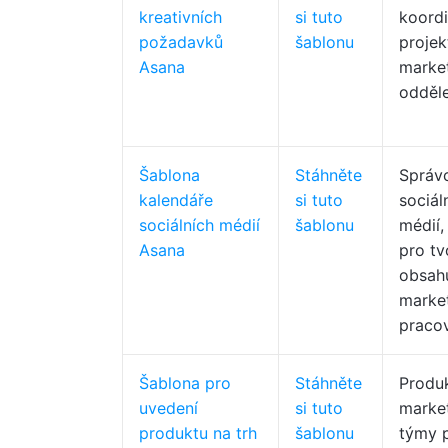
kreativních
si tuto
koordi
požadavků
šablonu
projek
Asana
marke
odděle
Šablona
Stáhněte
Správc
kalendáře
si tuto
sociál
sociálních médií
šablonu
médií,
Asana
pro tv
obsah
marke
pracov
Šablona pro
Stáhněte
Produ
uvedení
si tuto
market
produktu na trh
šablonu
týmy 