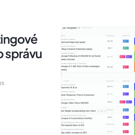
tingové
o správu
025