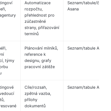
tingoví
Automatizace
Seznam/tabule/časová
ři,
rozpočtu,
Asana
agentury
přehlednost pro
zúčastněné
strany, přiřazování
termínů
éři,
Plánování milníků,
Seznam/tabule Asana
vní
reference k
cí, týmy
designu, grafy
orbu
pracovní zátěže
u
tingové
Cíle/rozsah,
Seznam/tabule Asana
vedoucí
zpětná vazba,
tů,
přílohy
eresované
dokumentů