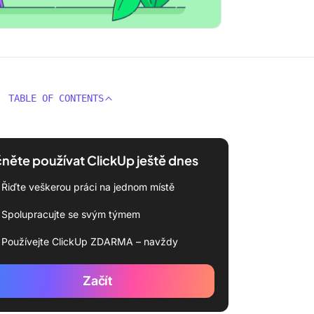
TABLE OF CONTENTS
něte používat ClickUp ještě dnes
Řiďte veškerou práci na jednom místě
Spolupracujte se svým týmem
Používejte ClickUp ZDARMA – navždy
Začít