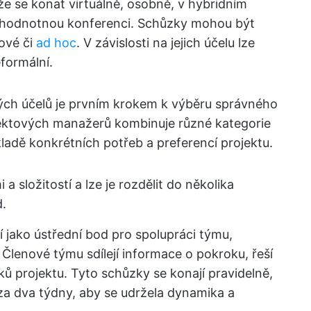
že se konat virtuálně, osobně, v hybridním
ohodnotnou konferenci. Schůzky mohou být
zové či
ad hoc
. V závislosti na jejich účelu lze
formální.
čných účelů je prvním krokem k výběru správného
jektových manažerů kombinuje různé kategorie
ladě konkrétních potřeb a preferencí projektu.
a složitostí a lze je rozdělit do několika
d.
í jako ústřední bod pro spolupráci týmu,
 Členové týmu sdílejí informace o pokroku, řeší
ů projektu. Tyto schůzky se konají pravidelně,
za dva týdny, aby se udržela dynamika a