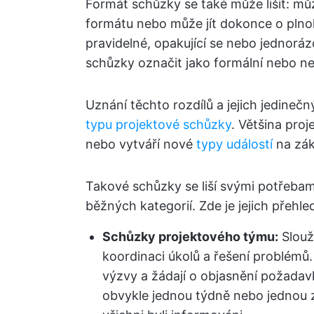
Formát schůzky se také může lišit: mů
formátu nebo může jít dokonce o pln
pravidelné, opakující se nebo jednorá
schůzky označit jako formální nebo ne
Uznání těchto rozdílů a jejich jedine
typu projektové schůzky
. Většina pro
nebo vytváří nové
typy událostí
na zák
Takové schůzky se liší svými potřebami 
běžných kategorií. Zde je jejich přehle
Schůzky projektového týmu:
Slouž
koordinaci úkolů a řešení problémů.
výzvy a žádají o objasnění požadavk
obvykle jednou týdně nebo jednou 