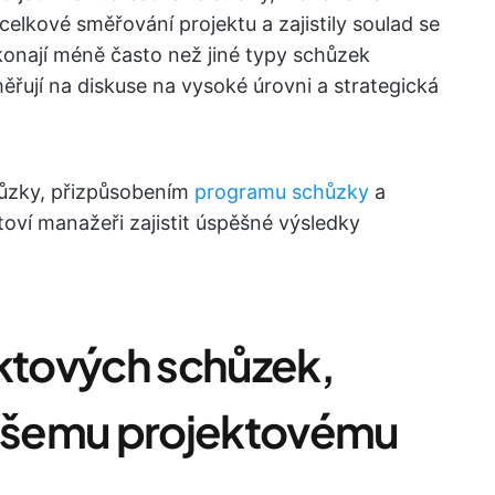
celkové směřování projektu a zajistily soulad se
 konají méně často než jiné typy schůzek
ěřují na diskuse na vysoké úrovni a strategická
ůzky, přizpůsobením
programu schůzky
a
toví manažeři zajistit úspěšné výsledky
ektových schůzek,
ašemu projektovému