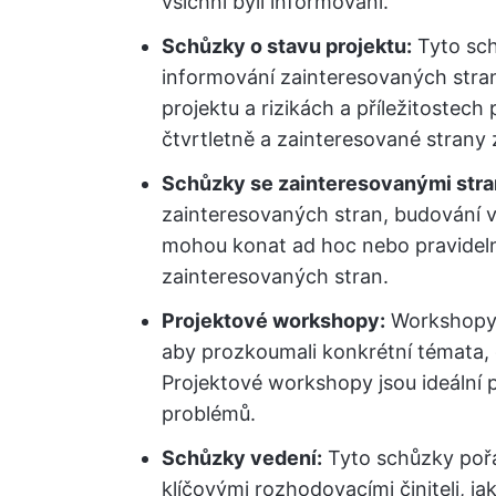
všichni byli informováni.
Schůzky o stavu projektu:
Tyto sch
informování zainteresovaných stran
projektu a rizikách a příležitostec
čtvrtletně a zainteresované strany 
Schůzky se zainteresovanými stra
zainteresovaných stran, budování vz
mohou konat ad hoc nebo pravidelně,
zainteresovaných stran.
Projektové workshopy:
Workshopy s
aby prozkoumali konkrétní témata, 
Projektové workshopy jsou ideální p
problémů.
Schůzky vedení:
Tyto schůzky pořá
klíčovými rozhodovacími činiteli, j