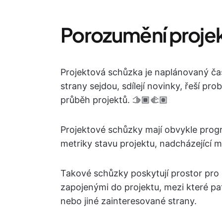
Porozumění proj
Projektová schůzka je naplánovaný čas
strany sejdou, sdílejí novinky, řeší pro
průběh projektů. 🫱🏾‍🫲🏽
Projektové schůzky mají obvykle prog
metriky stavu projektu, nadcházející m
Takové schůzky poskytují prostor pro
zapojenými do projektu, mezi které pat
nebo jiné zainteresované strany.