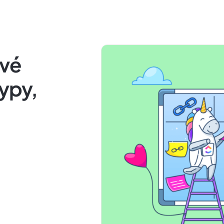
ové
typy,