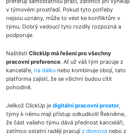
preferují samostatnou práci, zatímco jiní vynikají
v týmovém prostředí. Pokud tyto potřeby
nejsou uznány, může to vést ke konfliktům v
týmu. Dobrý vedoucí tyto rozdíly rozpozná a
podporuje.
Naštěstí
ClickUp má řešení pro všechny
pracovní preference
. Ať už váš tým pracuje z
kanceláře,
na dálku
nebo kombinuje obojí, tato
platforma zajistí, že se všichni budou cítit
pohodlně.
Jelikož ClickUp je
digitální pracovní prostor
,
týmy k němu mají přístup odkudkoli! Řekněme,
že část vašeho týmu dává přednost kanceláři,
zatímco ostatní raději pracují
z domova
nebo z