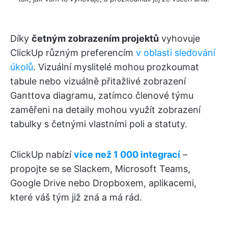
Díky
četným zobrazením projektů
vyhovuje
ClickUp různým preferencím
v oblasti sledování
úkolů
. Vizuální myslitelé mohou prozkoumat
tabule nebo vizuálně přitažlivé zobrazení
Ganttova diagramu, zatímco členové týmu
zaměřeni na detaily mohou využít zobrazení
tabulky s četnými vlastními poli a statuty.
ClickUp nabízí
více než 1 000 integrací
–
propojte se se Slackem, Microsoft Teams,
Google Drive nebo Dropboxem, aplikacemi,
které váš tým již zná a má rád.