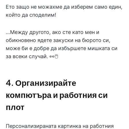
Ето защо не можахме да изберем само един,
който да споделим!
…Между другото, ако сте като мен и
обикновено ядете закуски на бюрото си,
може би е добре да избършете мишката си
за всеки случай. 👀🖱
4. Организирайте
компютъра и работния си
плот
Персонализираната картинка на работния