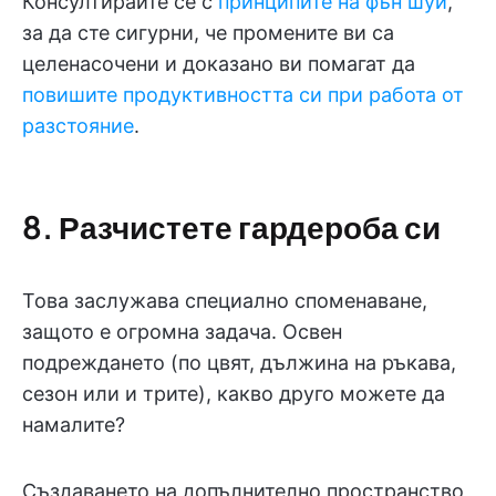
Консултирайте се с
принципите на фън шуй
,
за да сте сигурни, че промените ви са
целенасочени и доказано ви помагат да
повишите продуктивността си при работа от
разстояние
.
8. Разчистете гардероба си
Това заслужава специално споменаване,
защото е огромна задача. Освен
подреждането (по цвят, дължина на ръкава,
сезон или и трите), какво друго можете да
намалите?
Създаването на допълнително пространство