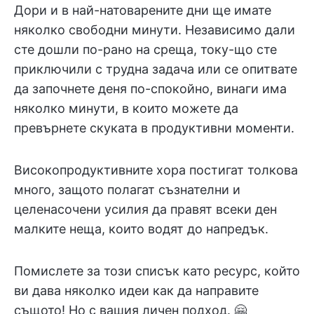
Дори и в най-натоварените дни ще имате
няколко свободни минути. Независимо дали
сте дошли по-рано на среща, току-що сте
приключили с трудна задача или се опитвате
да започнете деня по-спокойно, винаги има
няколко минути, в които можете да
превърнете скуката в продуктивни моменти.
Високопродуктивните хора постигат толкова
много, защото полагат съзнателни и
целенасочени усилия да правят всеки ден
малките неща, които водят до напредък.
Помислете за този списък като ресурс, който
ви дава няколко идеи как да направите
същото! Но с вашия личен подход. 🤗