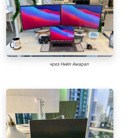
чрез Нийл Амарал