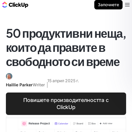
ClickUp блог
Започнете
Ope
50 продуктивни неща,
които да правите в
свободното си време
15 април 2025 г.
Haillie Parker
Writer
Повишете производителността с
ClickUp