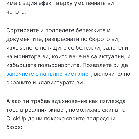
има същия ефект върху умствената ви
яснота.
Сортирайте и подредете бележките и
документите, разпръснати по бюрото ви,
изхвърлете лепящите се бележки, залепени
на монитора ви, които вече не са актуални, и
избършете повърхностите. Позволете си да
започнете с напълно чист лист
, включително
екраните и клавиатурата ви.
А ако ти трябва вдъхновение как изглежда
това в реалния живот, помолихме екипа на
ClickUp да ни покаже своите подредени
бюра: