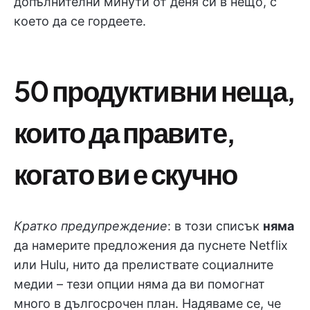
допълнителни минути от деня си в нещо, с
което да се гордеете.
50 продуктивни неща,
които да правите,
когато ви е скучно
Кратко предупреждение
: в този списък
няма
да намерите предложения да пуснете Netflix
или Hulu, нито да прелиствате социалните
медии – тези опции няма да ви помогнат
много в дългосрочен план. Надяваме се, че