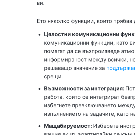
ви.
Ето няколко функции, които трябва 
Цялостни комуникационни функ
комуникационни функции, като в
помагат да се възпроизведе атмо
информираност между всички, нез
решаващо значение за
поддържан
срещи.
Възможности за интеграция:
Пот
работа, които се интегрират без
избегнете превключването между
изпълнението на задачите, като 
Мащабируемост:
Изберете инстр
вашия екип, адаптирайки се към 