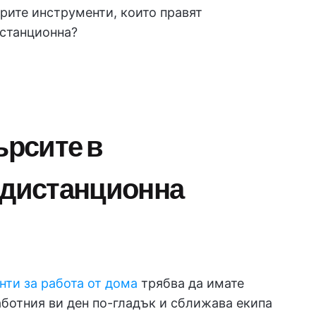
брите инструменти, които правят
истанционна?
ърсите в
 дистанционна
нти за работа от дома
трябва да имате
аботния ви ден по-гладък и сближава екипа