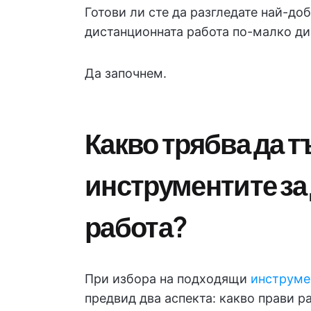
Готови ли сте да разгледате най-до
дистанционната работа по-малко д
Да започнем.
Какво трябва да т
инструментите за
работа?
При избора на подходящи
инструме
предвид два аспекта: какво прави р