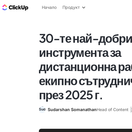
ClickUp блог
Начало
Продукт
30-те най-добр
инструмента за
дистанционна ра
екипно сътрудни
през 2025 г.
Sudarshan Somanathan
Head of Content