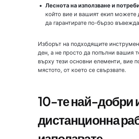
Леснота на използване и потре
който вие и вашият екип можете д
да гарантирате по-бързо въвежда
Изборът на подходящите инструмент
ден, а не просто да попълни вашия 
върху тези основни елементи, вие п
мястото, от което се свързвате.
10-те най-добри 
дистанционна раб
използвате