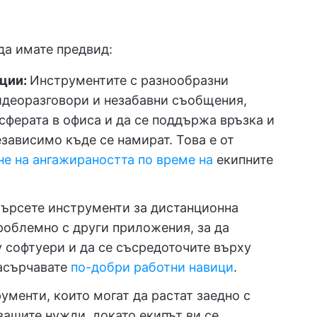
да имате предвид:
ции:
Инструментите с разнообразни
идеоразговори и незабавни съобщения,
сферата в офиса и да се поддържа връзка и
ависимо къде се намират. Това е от
е на ангажираността по време на
екипните
ърсете инструменти за дистанционна
проблемно с други приложения, за да
 софтуери и да се съсредоточите върху
насърчавате
по-добри работни навици
.
ументи, които могат да растат заедно с
вашите нужди, докато екипът ви се