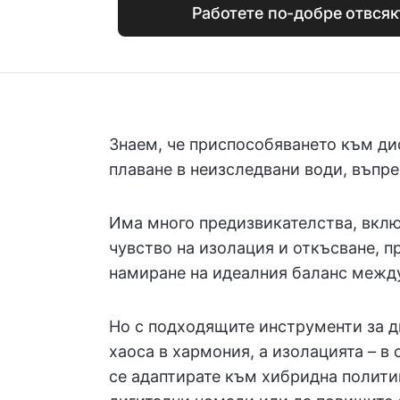
Работете по-добре отвсякъ
Знаем, че приспособяването към ди
плаване в неизследвани води, въпре
Има много предизвикателства, вклю
чувство на изолация и откъсване, п
намиране на идеалния баланс между
Но с подходящите инструменти за д
хаоса в хармония, а изолацията – в
се адаптирате към хибридна политик