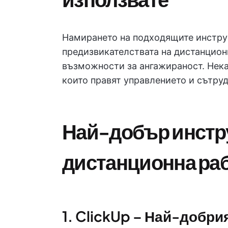
Намирането на подходящите инстру
предизвикателствата на дистанцион
възможности за ангажираност. Нека
които правят управлението и сътруд
Най-добър инстр
дистанционна ра
1. ClickUp – Най-добри