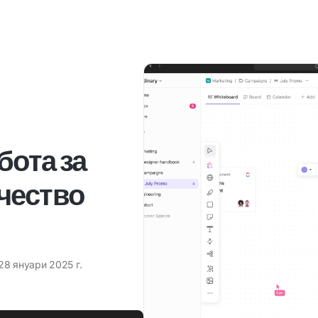
и
бота за
чество
28 януари 2025 г.