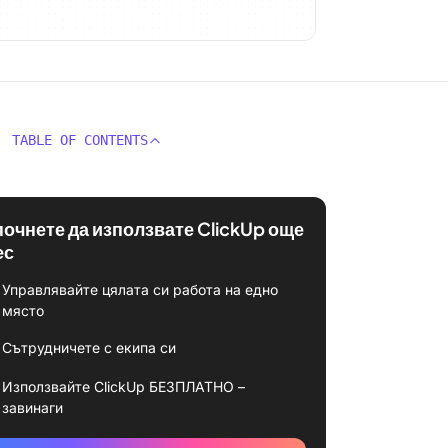
TABLE OF CONTENTS
почнете да използвате ClickUp още
ес
Управлявайте цялата си работа на едно
място
Сътрудничете с екипа си
Използвайте ClickUp БЕЗПЛАТНО –
завинаги