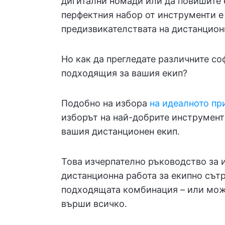
дигитални номади или да повишите 
перфектния набор от инструменти 
предизвикателствата на дистанцион
Но как да прегледате различните со
подходящия за вашия екип?
Подобно на избора
на идеалното пр
изборът на най-добрите инструмент
вашия дистанционен екип.
Това изчерпателно ръководство за 
дистанционна работа за екипно сът
подходящата комбинация – или мож
върши всичко.