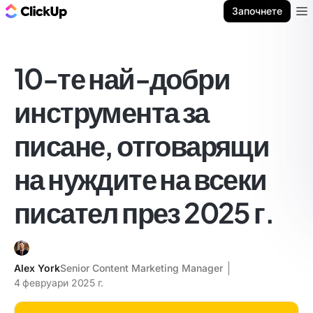
ClickUp блог
Започнете
Ope
10-те най-добри
инструмента за
писане, отговарящи
на нуждите на всеки
писател през 2025 г.
Alex York
Senior Content Marketing Manager
4 февруари 2025 г.