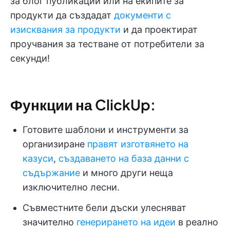
за блог публикации или на екипите за
продукти да създадат
документи с
изисквания за продукти
и да проектират
проучвания за тестване от потребители за
секунди!
Функции на ClickUp:
Готовите шаблони и инструменти за
организиране
правят изготвянето на
казуси
,
създаването на база данни с
съдържание
и много други неща
изключително лесни.
Съвместните бели дъски улесняват
значително
генерирането на идеи
в реално