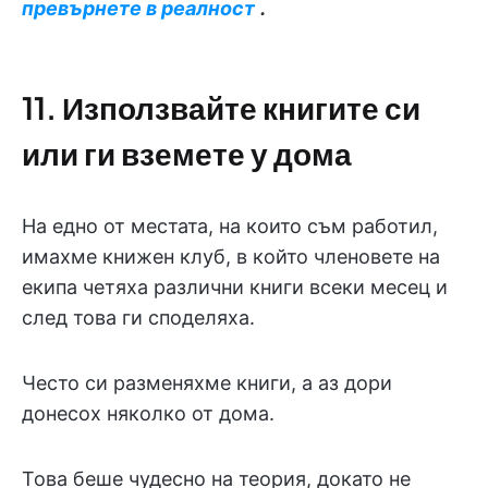
превърнете в реалност
.
11. Използвайте книгите си
или ги вземете у дома
На едно от местата, на които съм работил,
имахме книжен клуб, в който членовете на
екипа четяха различни книги всеки месец и
след това ги споделяха.
Често си разменяхме книги, а аз дори
донесох няколко от дома.
Това беше чудесно на теория, докато не