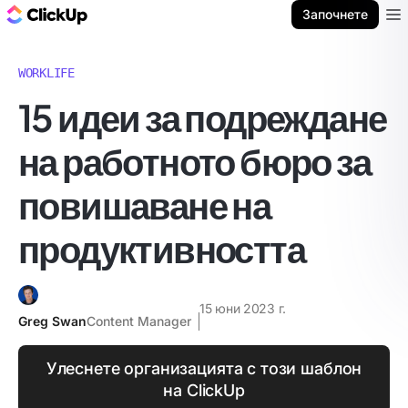
ClickUp блог
Започнете
Ope
WORKLIFE
15 идеи за подреждане
на работното бюро за
повишаване на
продуктивността
15 юни 2023 г.
Greg Swan
Content Manager
Улеснете организацията с този шаблон
на ClickUp