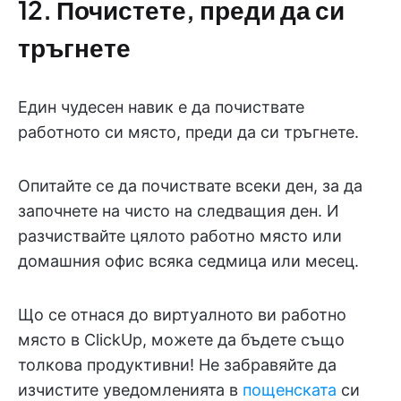
12. Почистете, преди да си
тръгнете
Един чудесен навик е да почиствате
работното си място, преди да си тръгнете.
Опитайте се да почиствате всеки ден, за да
започнете на чисто на следващия ден. И
разчиствайте цялото работно място или
домашния офис всяка седмица или месец.
Що се отнася до виртуалното ви работно
място в ClickUp, можете да бъдете също
толкова продуктивни! Не забравяйте да
изчистите уведомленията в
пощенската
си