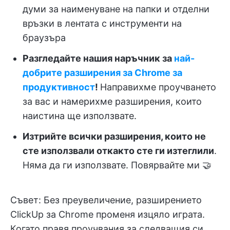
думи за наименуване на папки и отделни
връзки в лентата с инструменти на
браузъра
Разгледайте нашия наръчник за
най-
добрите разширения за Chrome за
продуктивност
!
Направихме проучването
за вас и намерихме разширения, които
наистина ще използвате.
Изтрийте всички разширения, които не
сте използвали откакто сте ги изтеглили
.
Няма да ги използвате. Повярвайте ми 🤝
Съвет: Без преувеличение, разширението
ClickUp за Chrome променя изцяло играта.
Когато правя проучвания за следващия си