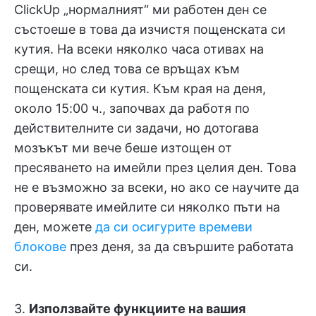
ClickUp „нормалният“ ми работен ден се
състоеше в това да изчистя пощенската си
кутия. На всеки няколко часа отивах на
срещи, но след това се връщах към
пощенската си кутия. Към края на деня,
около 15:00 ч., започвах да работя по
действителните си задачи, но дотогава
мозъкът ми вече беше изтощен от
пресяването на имейли през целия ден. Това
не е възможно за всеки, но ако се научите да
проверявате имейлите си няколко пъти на
ден, можете
да си осигурите времеви
блокове
през деня, за да свършите работата
си.
3.
Използвайте функциите на вашия