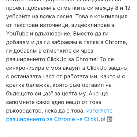
проект, добавям в отметките си между 8 и 12
уебсайта на всяка сесия. Това е компилация
от текстови източници, видеоклипове в
YouTube и вдъхновение. Вместо да ги
добавям и да ги забравям в папка в Chrome,
ги добавям в отметките си чрез
разширението ClickUp за Chrome! То се
синхронизира с моя акаунт в ClickUp заедно
с останалата част от работата ми, както и с
кратка бележка, която съм оставил на
бъдещото си „аз“ за целта му. Ако ще
запомните само едно нещо от това
ръководство, нека да е това:
изтеглете
разширението за Chrome на ClickUp
! 🆓