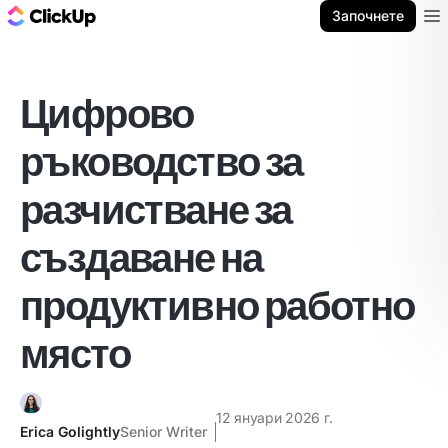
ClickUp блог
Започнете
Ope
Цифрово
ръководство за
разчистване за
създаване на
продуктивно работно
място
12 януари 2026 г.
Erica Golightly
Senior Writer