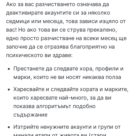
Ако за вас разчистването означава да
деактивирате акаунтите си за няколко
седмици или месеца, това зависи изцяло от
вас! Но ако това ви се струва прекалено,
едно просто разчистване на всеки месец ще
започне да се отразява благоприятно на
психическото ви здраве:
Престанете да следвате хора, профили и
марки, които не ви носят никаква полза
Харесвайте и следвайте хората и марките,
които харесвате най-много, за да ви
показва алгоритъмът подобно
съдържание
Изтрийте ненужните акаунти и групи от
минали етапи от живота ви (стари