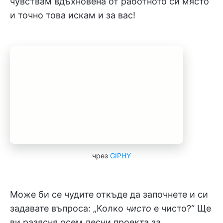
чувствам вдъхновена от работното си място
и точно това искам и за вас!
чрез
GIPHY
Може би се чудите откъде да започнете и си
задавате въпроса: „Колко
чисто
е чисто?“ Ще
ви разясня осем лесни проекта за