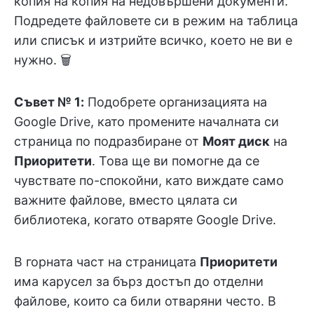
копия на копия на недовършени документи.
Подредете файловете си в режим на таблица
или списък и изтрийте всичко, което не ви е
нужно. 🗑
Съвет № 1:
Подобрете организацията на
Google Drive, като промените началната си
страница по подразбиране от
Моят диск
на
Приоритети
. Това ще ви помогне да се
чувствате по-спокойни, като виждате само
важните файлове, вместо цялата си
библиотека, когато отваряте Google Drive.
В горната част на страницата
Приоритети
има карусел за бърз достъп до отделни
файлове, които са били отваряни често. В