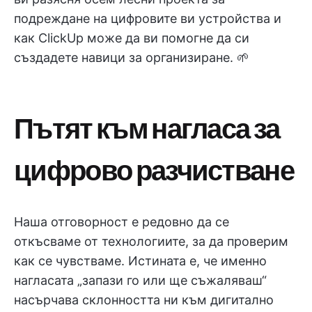
подреждане на цифровите ви устройства и
как ClickUp може да ви помогне да си
създадете навици за организиране. 🌱
Пътят към нагласа за
цифрово разчистване
Наша отговорност е редовно да се
откъсваме от технологиите, за да проверим
как се чувстваме. Истината е, че именно
нагласата „запази го или ще съжаляваш“
насърчава склонността ни към дигитално