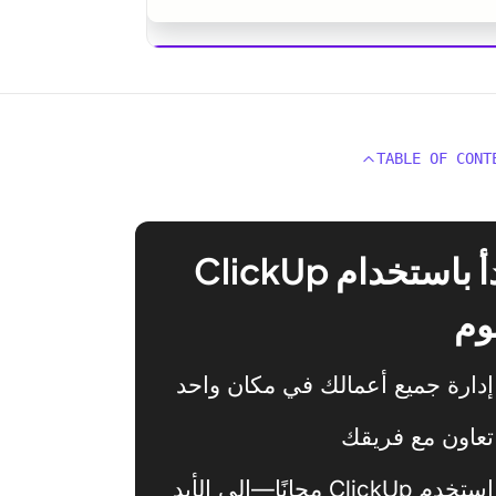
ClickUp
TABLE OF CONT
ابدأ باستخدام ClickUp
وم
إدارة جميع أعمالك في مكان واحد
تعاون مع فريقك
استخدم ClickUp مجانًا—إلى الأبد