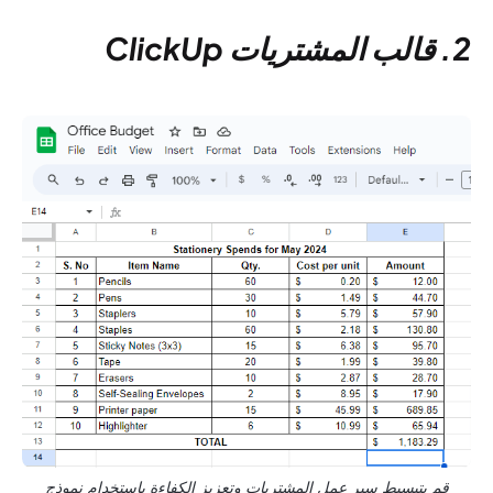
2. قالب المشتريات ClickUp
قم بتبسيط سير عمل المشتريات وتعزيز الكفاءة باستخدام نموذج