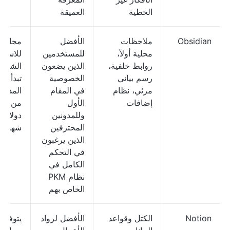
الخطية
العميقة
Obsidian
ملاحظات
الأفضل
مجاني
محلية أولاً،
للمستخدمين
للاستخ
روابط خلفية،
الذين يضعون
الشخص
رسم بياني
الخصوصية
تبدأ ا
مرئي، نظام
في المقام
المدفو
إضافات
الأول
من 5
وللمدونين
دولارا
المحترفين
شهريًا
الذين يرغبون
في التحكم
الكامل في
نظام PKM
الخاص بهم
Notion
الكتل وقواعد
الأفضل لرواد
يتوفر 