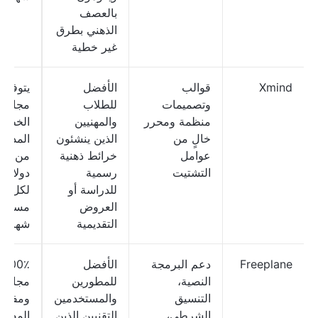
بالعصف
الذهني بطرق
غير خطية
Xmind
قوالب
الأفضل
يتوفر 
وتصميمات
للطلاب
مجانية؛
منظمة ومحرر
والمهنيين
الخطط
خالٍ من
الذين ينشئون
المدفو
عوامل
خرائط ذهنية
من 10
التشتيت
رسمية
دولارا
للدراسة أو
لكل
العروض
مستخد
التقديمية
شهر
Freeplane
دعم البرمجة
الأفضل
100٪
النصية،
للمطورين
مجاني
التنسيق
والمستخدمين
ومفتوح
الشرطي،
التقنيين الذين
المصدر