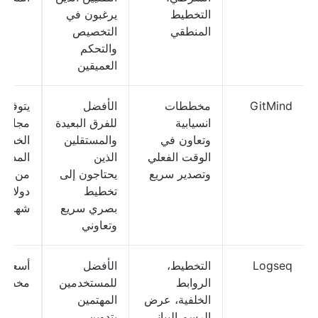
التخطيط
يرغبون في
المنطقي
التخصيص
والتحكم
العميقين
GitMind
مخططات
الأفضل
يتوفر 
انسيابية
للفرق البعيدة
مجانية؛
وتعاون في
والمستقلين
الخطط
الوقت الفعلي
الذين
المدفو
وتصدير سريع
يحتاجون إلى
من 19
تخطيط
دولارًا
بصري سريع
شهريًا
وتعاوني
Logseq
التخطيط،
الأفضل
أسعار
الروابط
للمستخدمين
مخصص
الخلفية، عرض
المهتمين
الرسم البياني،
بتدوين