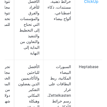
ClickUp
خرائط ذهنية،
الأفضل
تتوفر 
مستندات، ذكاء
للأفراد
مجانية؛
اصطناعي،
والفرق
تتوفر
ألواح بيضاء
والمؤسسات
تخصيص
التي تحتاج
للمؤس
إلى التخطيط
والتنفيذ
والتعاون من
البداية إلى
النهاية
Heptabase
السبورات
الأفضل
تجربة
البيضاء
للباحثين
مجانية،
المكانية، ربط
والأكاديميين
الخطط
البطاقات على
الذين يفضلون
المدفو
غرار
التفكير
من 12
Zettelkasten،
المكاني
دولارًا
رسم خرائط
وهيكلة
شهريًا
الأفكار غير
المعرفة