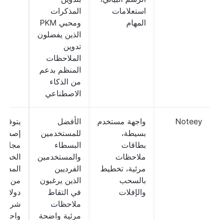
استعلامات
المذكرات
المهام
ومحبي PKM
الذين يفضلون
تدوين
الملاحظات
المنظم بدعم
من الذكاء
الاصطناعي
Noteey
واجهة مستخدم
الأفضل
يتوفر
بسيطة،
للمستخدمين
إصدار
بطاقات
البسطاء
مجاني؛ 
ملاحظات
والمستخدمين
الخطط
مرئية، تخطيط
الفرديين
المدفو
بالسحب
الذين يرغبون
من 9
والإفلات
في التقاط
دولارًا،
ملاحظات
شراء ل
مرئية واضحة
واحدة