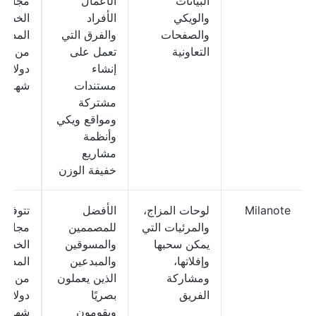
البيانات
الأعمال
مجانية؛
والويكي
الأفراد
الخطط
والصفحات
والفرق التي
المدفو
التعاونية
تعمل على
من 12
إنشاء
دولارًا
مستندات
شهريًا
مشتركة
ومواقع ويكي
وأنظمة
مشاريع
خفيفة الوزن
Milanote
لوحات المزاج،
الأفضل
تتوفر 
والمرئيات التي
للمصممين
مجانية؛
يمكن سحبها
والمسوقين
الخطط
وإفلاتها،
والمبدعين
المدفو
ومشاركة
الذين يعملون
من 0
الفريق
بصريًا
دولارًا
ويقومون
شهريًا