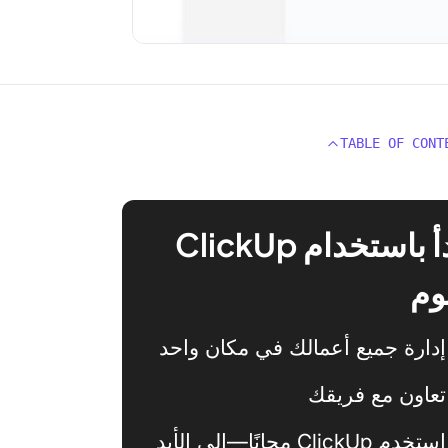
TABLE OF CONT
ابدأ باستخدام ClickUp
وم
إدارة جميع أعمالك في مكان واحد
تعاون مع فريقك
استخدم ClickUp مجانًا—إلى الأبد