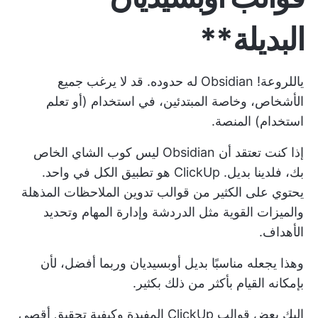
البديلة**
ياللروعة! Obsidian له حدوده. قد لا يرغب جميع
الأشخاص، وخاصة المبتدئين، في استخدام (أو تعلم
استخدام) المنصة.
إذا كنت تعتقد أن Obsidian ليس كوب الشاي الخاص
بك، فلدينا بديل. ClickUp هو تطبيق الكل في واحد.
يحتوي على الكثير من قوالب تدوين الملاحظات المذهلة
والميزات القوية مثل الدردشة وإدارة المهام وتحديد
الأهداف.
وهذا يجعله مناسبًا
بديل أوبسيديان
وربما أفضل، لأن
بإمكانه القيام بأكثر من ذلك بكثير.
إليك بعض قوالب ClickUp المفيدة وكيفية تحقيق أقصى