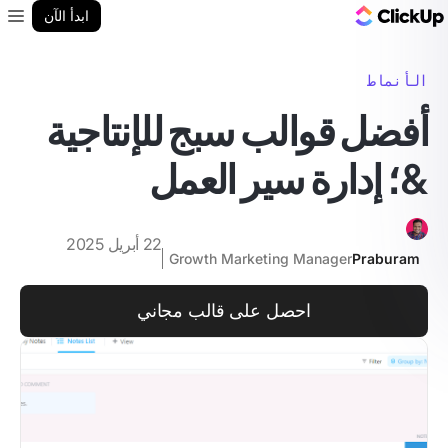
مدونة ClickUp
ابدأ الآن
enu
الأنماط
أفضل قوالب سبج للإنتاجية
&؛ إدارة سير العمل
22 أبريل 2025
Growth Marketing Manager
Praburam
احصل على قالب مجاني