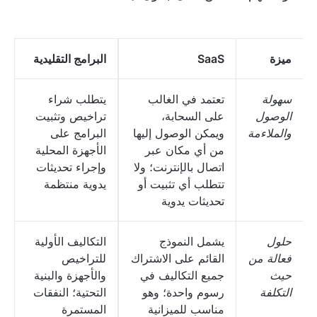
ميزة
SaaS
البرامج التقليدية
سهولة
تعتمد في الغالب
يتطلب شراء
الوصول
على السحابة،
تراخيص وتثبيت
والملاءمة
ويمكن الوصول إليها
البرامج على
من أي مكان عبر
الأجهزة المحلية
اتصال بالإنترنت؛ ولا
وإجراء تحديثات
تتطلب أي تثبيت أو
يدوية منتظمة
تحديثات يدوية
حلول
يشمل النموذج
التكاليف الأولية
فعالة من
القائم على الاشتراك
للتراخيص
حيث
جميع التكاليف في
والأجهزة والبنية
التكلفة
رسوم واحدة؛ وهو
التحتية؛ النفقات
مناسب للميزانية
المستمرة