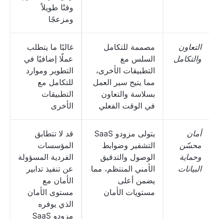
وقتًا طويلاً
ومزعجًا
التعاون
مصممة للتكامل
غالبًا ما يتطلب
والتكامل
السلس مع
عملًا إضافيًا في
التطبيقات الأخرى،
التطوير وموارد
مما يتيح سير العمل
للتكامل مع
بسلاسة والتعاون
التطبيقات
في الوقت الفعلي
الأخرى
أمان
يتولى مزودو SaaS
قد لا تتطابق
محسّن
التشفير وضوابط
المؤسسات
وحماية
الوصول والتدقيق
الفردية المسؤولة
البيانات
الأمني المنتظم، مما
عن تنفيذ تدابير
يضمن أعلى
الأمان مع
مستويات الأمان
مستوى الأمان
الذي يوفره
مزودو SaaS