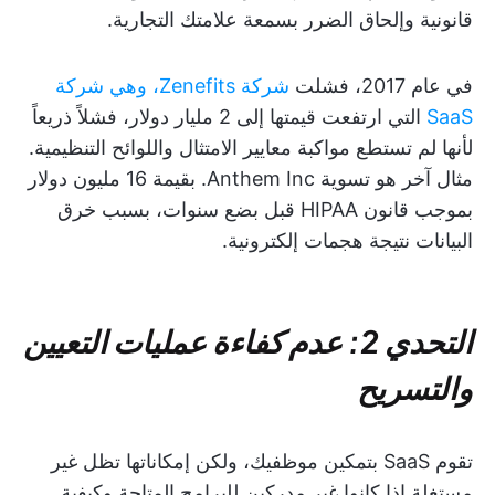
قانونية وإلحاق الضرر بسمعة علامتك التجارية.
في عام 2017، فشلت
شركة Zenefits، وهي شركة
SaaS
التي ارتفعت قيمتها إلى 2 مليار دولار، فشلاً ذريعاً
لأنها لم تستطع مواكبة معايير الامتثال واللوائح التنظيمية.
مثال آخر هو تسوية Anthem Inc. بقيمة 16 مليون دولار
بموجب قانون HIPAA قبل بضع سنوات، بسبب خرق
البيانات نتيجة هجمات إلكترونية.
التحدي 2: عدم كفاءة عمليات التعيين
والتسريح
تقوم SaaS بتمكين موظفيك، ولكن إمكاناتها تظل غير
مستغلة إذا كانوا غير مدركين للبرامج المتاحة وكيفية