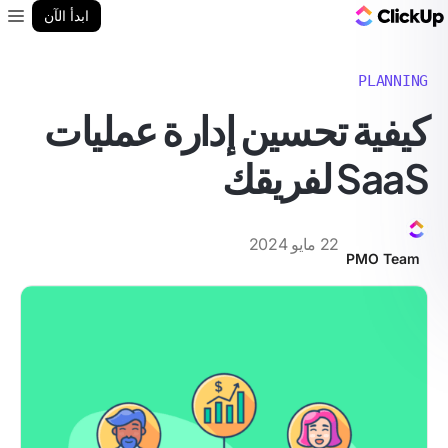
مدونة ClickUp
ابدأ الآن
enu
PLANNING
كيفية تحسين إدارة عمليات
SaaS لفريقك
22 مايو 2024
PMO Team