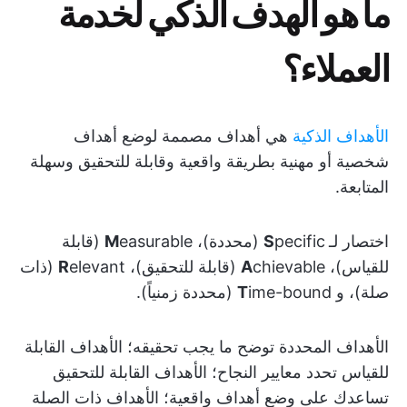
ما هو الهدف الذكي لخدمة
العملاء؟
الأهداف الذكية
هي أهداف مصممة لوضع أهداف
شخصية أو مهنية بطريقة واقعية وقابلة للتحقيق وسهلة
المتابعة.
اختصار لـ
S
pecific (محددة)،
M
easurable (قابلة
للقياس)،
chievable (قابلة للتحقيق)،
A
R
elevant (ذات
صلة)، و
ime-bound (محددة زمنياً).
T
الأهداف المحددة توضح ما يجب تحقيقه؛ الأهداف القابلة
للقياس تحدد معايير النجاح؛ الأهداف القابلة للتحقيق
تساعدك على وضع أهداف واقعية؛ الأهداف ذات الصلة