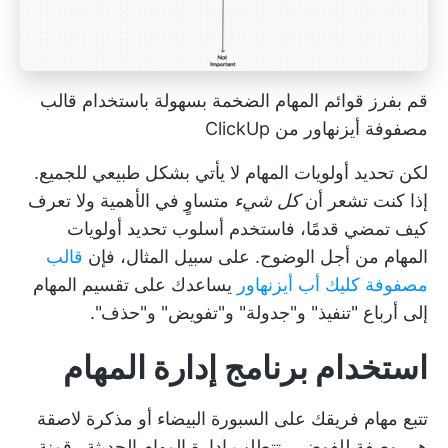
قم بفرز قوائم المهام الضخمة بسهولة باستخدام قالب
مصفوفة أيزنهاور من ClickUp
لكن تحديد أولويات المهام لا يأتي بشكل طبيعي للجميع.
إذا كنت تشعر أن
كل شيء
متساوٍ في الأهمية ولا تعرف
كيف تمضي قدمًا، فاستخدم أسلوب تحديد أولويات
المهام من أجل الوضوح. على سبيل المثال، فإن
قالب
مصفوفة كليك أب أيزنهاور
يساعدك على تقسيم المهام
إلى أرباع "تنفيذ" و"جدولة" و"تفويض" و"حذف".
استخدام برنامج إدارة المهام
تتبع مهام فريقك على السبورة البيضاء أو
مذكرة لاصقة
هي وصفة للفوضى. تتطلب إدارة المهام الحديثة رقمنة