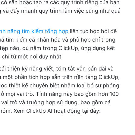
có sẵn hoặc tạo ra các quy trình riêng của bạn
g và đẩy nhanh quy trình làm việc cũng như quá
nh năng tìm kiếm tổng hợp
liên tục học hỏi để
uả tìm kiếm cá nhân hóa và phù hợp chỉ trong
 tệp nào, dù nằm trong ClickUp, ứng dụng kết
ả chỉ từ một nơi duy nhất
cải thiện kỹ năng viết, tóm tắt văn bản dài và
à một phần tích hợp sẵn trên nền tảng ClickUp,
ợc thiết kế chuyên biệt nhằm loại bỏ sự phỏng
 ở mọi vai trò. Tính năng này bao gồm hơn 100
 vai trò và trường hợp sử dụng, bao gồm cả
hóm. Xem ClickUp AI hoạt động tại đây: