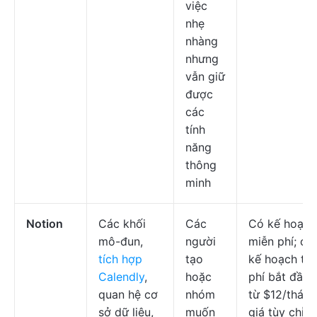
việc
nhẹ
nhàng
nhưng
vẫn giữ
được
các
tính
năng
thông
minh
Notion
Các khối
Các
Có kế hoạch
mô-đun,
người
miễn phí; cá
tích hợp
tạo
kế hoạch trả
Calendly
,
hoặc
phí bắt đầu
quan hệ cơ
nhóm
từ $12/tháng
sở dữ liệu,
muốn
giá tùy chỉnh