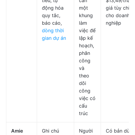
tiêu, tự
cần
$13,49/tháng
động hóa
một
giá tùy chỉnh
quy tắc,
khung
cho doanh
báo cáo,
làm
nghiệp
dòng thời
việc để
gian dự án
lập kế
hoạch,
phân
công
và
theo
dõi
công
việc có
cấu
trúc
Amie
Ghi chú
Người
Có bản dùn