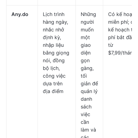
Any.do
Lịch trình
Những
Có kế hoạch
hàng ngày,
người
miễn phí; cá
nhắc nhở
muốn
kế hoạch trả
định kỳ,
một
phí bắt đầu
nhập liệu
giao
từ
bằng giọng
diện
$7,99/tháng
nói, đồng
gọn
bộ lịch,
gàng,
công việc
tối
dựa trên
giản để
địa điểm
quản lý
danh
sách
việc
cần
làm và
các