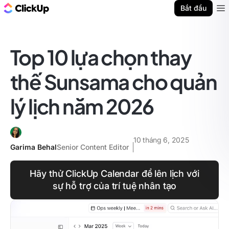
ClickUp Blog
Bắt đầu
Ope
Top 10 lựa chọn thay
thế Sunsama cho quản
lý lịch năm 2026
10 tháng 6, 2025
Garima Behal
Senior Content Editor
Hãy thử ClickUp Calendar để lên lịch với
sự hỗ trợ của trí tuệ nhân tạo