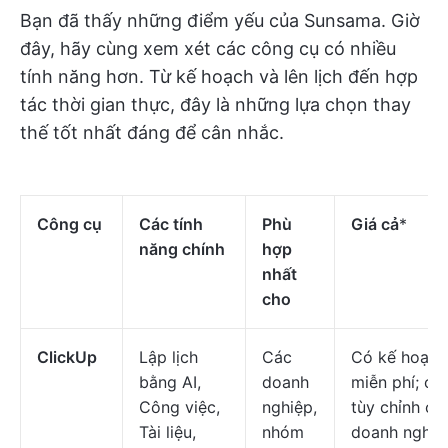
Bạn đã thấy những điểm yếu của Sunsama. Giờ
đây, hãy cùng xem xét các công cụ có nhiều
tính năng hơn. Từ kế hoạch và lên lịch đến hợp
tác thời gian thực, đây là những lựa chọn thay
thế tốt nhất đáng để cân nhắc.
Công cụ
Các tính
Phù
Giá cả
*
năng chính
hợp
nhất
cho
ClickUp
Lập lịch
Các
Có kế hoạch
bằng AI,
doanh
miễn phí; có
Công việc,
nghiệp,
tùy chỉnh ch
Tài liệu,
nhóm
doanh nghiệ