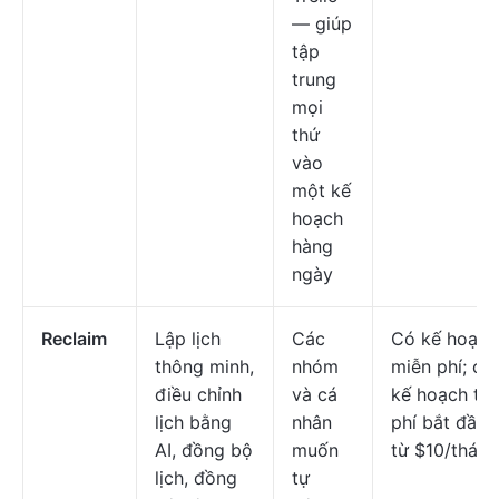
— giúp
tập
trung
mọi
thứ
vào
một kế
hoạch
hàng
ngày
Reclaim
Lập lịch
Các
Có kế hoạch
thông minh,
nhóm
miễn phí; cá
điều chỉnh
và cá
kế hoạch trả
lịch bằng
nhân
phí bắt đầu
AI, đồng bộ
muốn
từ $10/tháng
lịch, đồng
tự