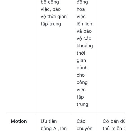
bộ công
động
việc, bảo
hóa
vệ thời gian
việc
tập trung
lên lịch
và bảo
vệ các
khoảng
thời
gian
dành
cho
công
việc
tập
trung
Motion
Ưu tiên
Các
Có bản dùn
bằng AI, lên
chuyên
thử miễn phí