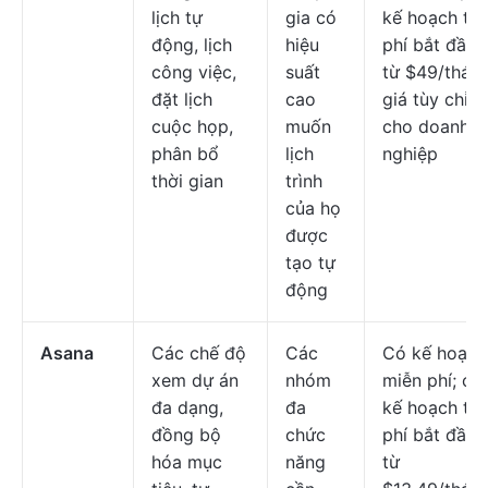
lịch tự
gia có
kế hoạch trả
động, lịch
hiệu
phí bắt đầu
công việc,
suất
từ $49/tháng
đặt lịch
cao
giá tùy chỉnh
cuộc họp,
muốn
cho doanh
phân bổ
lịch
nghiệp
thời gian
trình
của họ
được
tạo tự
động
Asana
Các chế độ
Các
Có kế hoạch
xem dự án
nhóm
miễn phí; cá
đa dạng,
đa
kế hoạch trả
đồng bộ
chức
phí bắt đầu
hóa mục
năng
từ