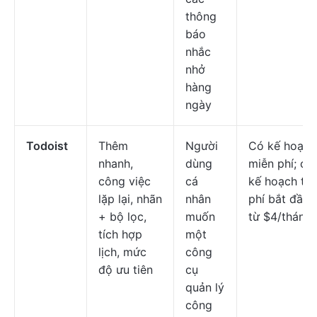
thông
báo
nhắc
nhở
hàng
ngày
Todoist
Thêm
Người
Có kế hoạch
nhanh,
dùng
miễn phí; cá
công việc
cá
kế hoạch trả
lặp lại, nhãn
nhân
phí bắt đầu
+ bộ lọc,
muốn
từ $4/tháng
tích hợp
một
lịch, mức
công
độ ưu tiên
cụ
quản lý
công