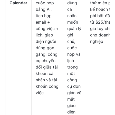
Calendar
cuộc họp
dùng
thử miễn phí
bằng AI,
cá
kế hoạch trả
tích hợp
nhân
phí bắt đầu
email +
muốn
từ $25/tháng
công việc +
quản lý
giá tùy chỉnh
lịch, giao
ghi
cho doanh
diện người
chú,
nghiệp
dùng gọn
cuộc
gàng, công
họp và
cụ chuyển
lịch
đổi giữa tài
trong
khoản cá
một
nhân và tài
công
khoản công
cụ đơn
việc
giản về
mặt
giao
diện