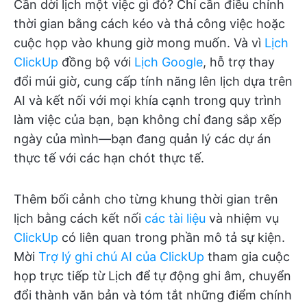
Cần dời lịch một việc gì đó? Chỉ cần điều chỉnh
thời gian bằng cách kéo và thả công việc hoặc
cuộc họp vào khung giờ mong muốn. Và vì
Lịch
ClickUp
đồng bộ với
Lịch Google
, hỗ trợ thay
đổi múi giờ, cung cấp tính năng lên lịch dựa trên
AI và kết nối với mọi khía cạnh trong quy trình
làm việc của bạn, bạn không chỉ đang sắp xếp
ngày của mình—bạn đang quản lý các dự án
thực tế với các hạn chót thực tế.
Thêm bối cảnh cho từng khung thời gian trên
lịch bằng cách kết nối
các tài liệu
và nhiệm vụ
ClickUp
có liên quan trong phần mô tả sự kiện.
Mời
Trợ lý ghi chú AI của ClickUp
tham gia cuộc
họp trực tiếp từ Lịch để tự động ghi âm, chuyển
đổi thành văn bản và tóm tắt những điểm chính