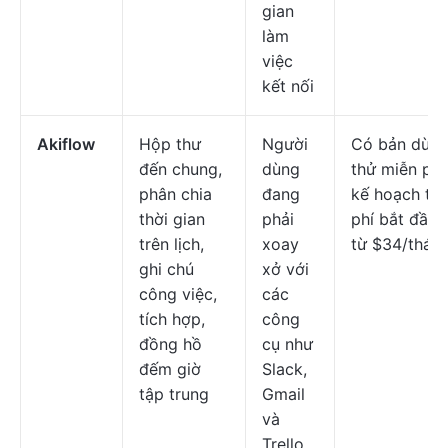
gian
làm
việc
kết nối
Akiflow
Hộp thư
Người
Có bản dùn
đến chung,
dùng
thử miễn phí
phân chia
đang
kế hoạch trả
thời gian
phải
phí bắt đầu
trên lịch,
xoay
từ $34/thán
ghi chú
xở với
công việc,
các
tích hợp,
công
đồng hồ
cụ như
đếm giờ
Slack,
tập trung
Gmail
và
Trello