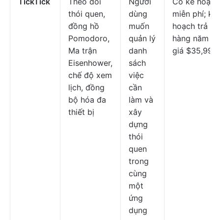
TickTick
Theo dõi
Người
Có kế hoạch
thói quen,
dùng
miễn phí; kế
đồng hồ
muốn
hoạch trả ph
Pomodoro,
quản lý
hàng năm vớ
Ma trận
danh
giá $35,99
Eisenhower,
sách
chế độ xem
việc
lịch, đồng
cần
bộ hóa đa
làm và
thiết bị
xây
dựng
thói
quen
trong
cùng
một
ứng
dụng