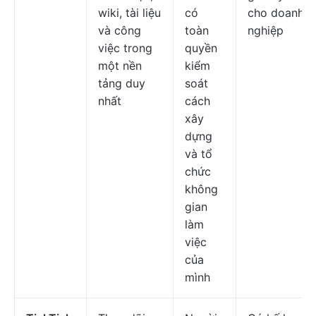
wiki, tài liệu
có
cho doanh
và công
toàn
nghiệp
việc trong
quyền
một nền
kiểm
tảng duy
soát
nhất
cách
xây
dựng
và tổ
chức
không
gian
làm
việc
của
mình