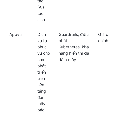
tạo
(AI)
tạo
sinh
Appvia
Dịch
Guardrails, điều
Giá cả 
vụ tự
phối
chỉnh
phục
Kubernetes, khả
vụ cho
năng hiển thị đa
nhà
đám mây
phát
triển
trên
nền
tảng
đám
mây
bảo