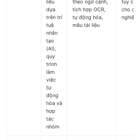
liệu
theo ngữ cảnh,
tùy chỉ
dựa
tích hợp OCR,
cho do
trên trí
tự động hóa,
nghiệp
tuệ
mẫu tài liệu
nhân
tạo
(AI),
quy
trình
làm
việc
tự
động
hóa và
hợp
tác
nhóm