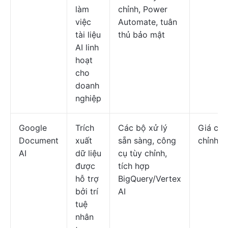
làm
chỉnh, Power
việc
Automate, tuân
tài liệu
thủ bảo mật
AI linh
hoạt
cho
doanh
nghiệp
Google
Trích
Các bộ xử lý
Giá cả 
Document
xuất
sẵn sàng, công
chỉnh
AI
dữ liệu
cụ tùy chỉnh,
được
tích hợp
hỗ trợ
BigQuery/Vertex
bởi trí
AI
tuệ
nhân