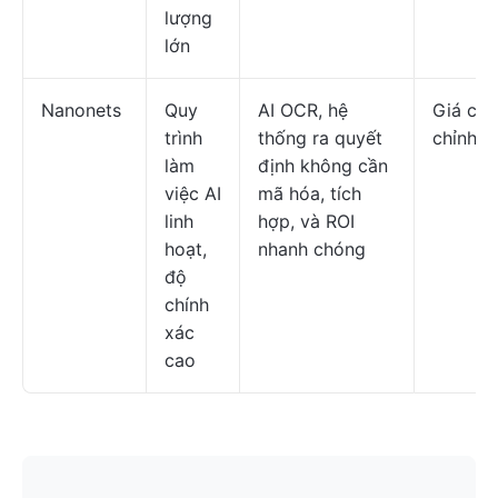
lượng
lớn
Nanonets
Quy
AI OCR, hệ
Giá cả 
trình
thống ra quyết
chỉnh
làm
định không cần
việc AI
mã hóa, tích
linh
hợp, và ROI
hoạt,
nhanh chóng
độ
chính
xác
cao