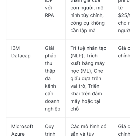
IDP
tham gia của
phí bắt
với
con người, mô
từ
RPA
hình tùy chỉnh,
$25/th
công cụ không
cho mỗ
cần lập mã
người 
IBM
Giải
Trí tuệ nhân tạo
Giá cả 
Datacap
pháp
(NLP), Trích
chỉnh
thu
xuất bằng máy
thập
học (ML), Che
đa
giấu dựa trên
kênh
vai trò, Triển
cấp
khai trên đám
doanh
mây hoặc tại
nghiệp
chỗ
Microsoft
Quy
Các mô hình có
Giá cả 
Azure
trình
sẵn và tùy
chỉnh