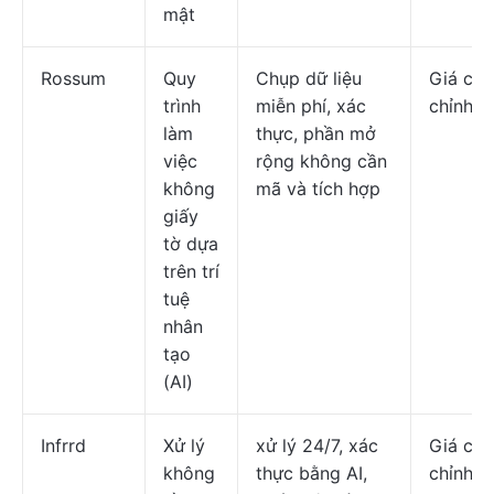
mật
Rossum
Quy
Chụp dữ liệu
Giá cả 
trình
miễn phí, xác
chỉnh
làm
thực, phần mở
việc
rộng không cần
không
mã và tích hợp
giấy
tờ dựa
trên trí
tuệ
nhân
tạo
(AI)
Infrrd
Xử lý
xử lý 24/7, xác
Giá cả 
không
thực bằng AI,
chỉnh