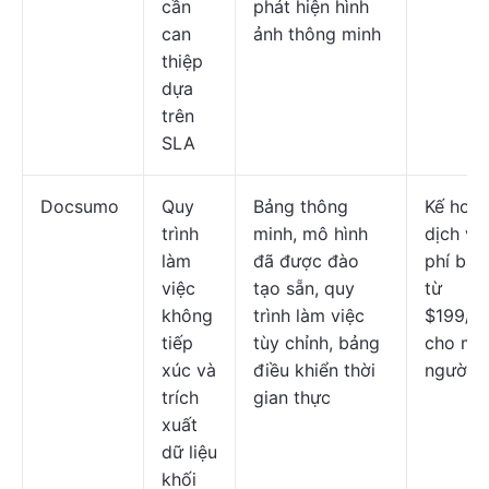
cần
phát hiện hình
can
ảnh thông minh
thiệp
dựa
trên
SLA
Docsumo
Quy
Bảng thông
Kế hoạ
trình
minh, mô hình
dịch vụ 
làm
đã được đào
phí bắt
việc
tạo sẵn, quy
từ
không
trình làm việc
$199/t
tiếp
tùy chỉnh, bảng
cho mỗ
xúc và
điều khiển thời
người 
trích
gian thực
xuất
dữ liệu
khối