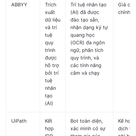
ABBYY
Trích
Trí tuệ nhân tạo
Giá cả 
xuất
(AI) đã được
chỉnh
dữ liệu
đào tạo sẵn,
và trí
nhận dạng ký tự
tuệ
quang học
quy
(OCR) đa ngôn
trình
ngữ, phân tích
được
quy trình, và
hỗ trợ
các tính năng
bởi trí
cắm và chạy
tuệ
nhân
tạo
(AI)
UiPath
Kết
Bot toàn diện,
Kế hoạ
hợp
xác minh có sự
dịch vụ 