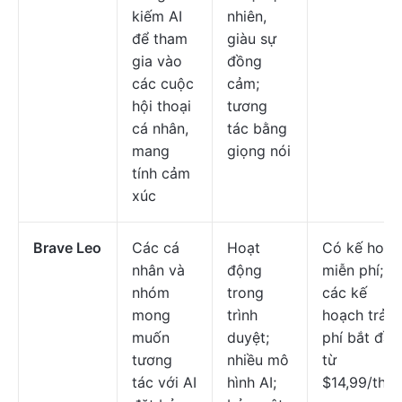
kiếm AI
nhiên,
để tham
giàu sự
gia vào
đồng
các cuộc
cảm;
hội thoại
tương
cá nhân,
tác bằng
mang
giọng nói
tính cảm
xúc
Brave Leo
Các cá
Hoạt
Có kế hoạc
nhân và
động
miễn phí;
nhóm
trong
các kế
mong
trình
hoạch trả
muốn
duyệt;
phí bắt đầu
tương
nhiều mô
từ
tác với AI
hình AI;
$14,99/thá