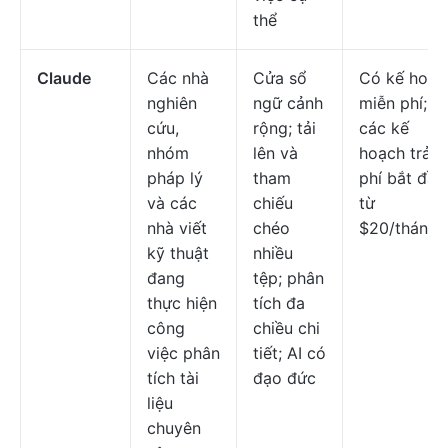
thể
Claude
Các nhà
Cửa sổ
Có kế hoạc
nghiên
ngữ cảnh
miễn phí;
cứu,
rộng; tải
các kế
nhóm
lên và
hoạch trả
pháp lý
tham
phí bắt đầu
và các
chiếu
từ
nhà viết
chéo
$20/tháng
kỹ thuật
nhiều
đang
tệp; phân
thực hiện
tích đa
công
chiều chi
việc phân
tiết; AI có
tích tài
đạo đức
liệu
chuyên