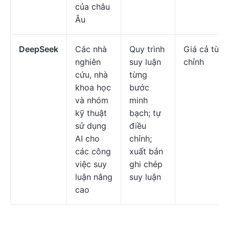
của châu
Âu
DeepSeek
Các nhà
Quy trình
Giá cả tùy
nghiên
suy luận
chỉnh
cứu, nhà
từng
khoa học
bước
và nhóm
minh
kỹ thuật
bạch; tự
sử dụng
điều
AI cho
chỉnh;
các công
xuất bản
việc suy
ghi chép
luận nâng
suy luận
cao