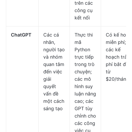
trên các
công cụ
kết nối
ChatGPT
Các cá
Thực thi
Có kế hoạc
nhân,
mã
miễn phí;
người tạo
Python
các kế
và nhóm
trực tiếp
hoạch trả
quan tâm
trong trò
phí bắt đầu
đến việc
chuyện;
từ
giải
các mô
$20/tháng
quyết
hình suy
vấn đề
luận nâng
một cách
cao; các
sáng tạo
GPT tùy
chỉnh cho
các công
việc cụ