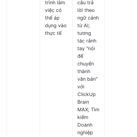
trình làm
câu trả
việc có
lời theo
thể áp
ngữ cảnh
dụng vào
từ AI;
thực tế
tương
tác rảnh
tay "nói
để
chuyển
thành
văn bản"
với
ClickUp
Brain
MAX; Tìm
kiếm
Doanh
nghiệp