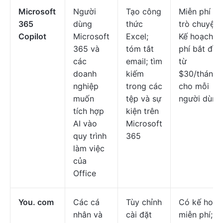
Microsoft
Người
Tạo công
Miễn phí (c
365
dùng
thức
trò chuyện)
Copilot
Microsoft
Excel;
Kế hoạch tr
365 và
tóm tắt
phí bắt đầu
các
email; tìm
từ
doanh
kiếm
$30/tháng
nghiệp
trong các
cho mỗi
muốn
tệp và sự
người dùng
tích hợp
kiện trên
AI vào
Microsoft
quy trình
365
làm việc
của
Office
You. com
Các cá
Tùy chỉnh
Có kế hoạc
nhân và
cài đặt
miễn phí;