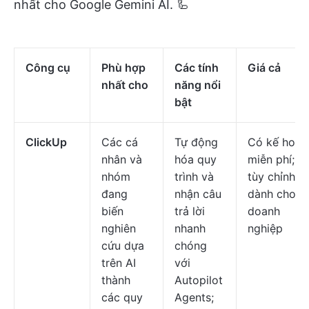
nhất cho Google Gemini AI. 🦾
Công cụ
Phù hợp
Các tính
Giá cả
nhất cho
năng nổi
bật
ClickUp
Các cá
Tự động
Có kế hoạc
nhân và
hóa quy
miễn phí; C
nhóm
trình và
tùy chỉnh
đang
nhận câu
dành cho
biến
trả lời
doanh
nghiên
nhanh
nghiệp
cứu dựa
chóng
trên AI
với
thành
Autopilot
các quy
Agents;