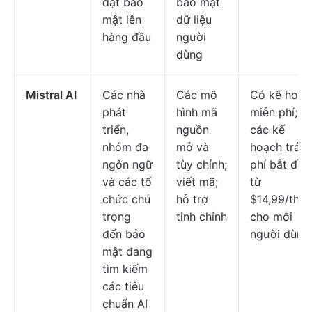
đặt bảo
bảo mật
mật lên
dữ liệu
hàng đầu
người
dùng
Mistral AI
Các nhà
Các mô
Có kế hoạc
phát
hình mã
miễn phí;
triển,
nguồn
các kế
nhóm đa
mở và
hoạch trả
ngôn ngữ
tùy chỉnh;
phí bắt đầu
và các tổ
viết mã;
từ
chức chú
hỗ trợ
$14,99/thá
trọng
tinh chỉnh
cho mỗi
đến bảo
người dùng
mật đang
tìm kiếm
các tiêu
chuẩn AI