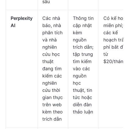
sâu
Perplexity
Các nhà
Thông tin
Có kế hoạc
AI
báo, nhà
cập nhật
miễn phí;
phân tích
kèm
các kế
và nhà
nguồn
hoạch trả
nghiên
trích dẫn;
phí bắt đầu
cứu học
tập trung
từ
thuật
tìm kiếm
$20/tháng
đang tìm
vào các
kiếm các
nguồn
nghiên
học
cứu thời
thuật, tin
gian thực
tức hoặc
trên web
diễn đàn
kèm theo
thảo luận
trích dẫn