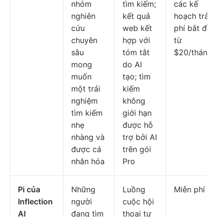
nhóm
tìm kiếm;
các kế
nghiên
kết quả
hoạch trả
cứu
web kết
phí bắt đầu
chuyên
hợp với
từ
sâu
tóm tắt
$20/tháng
mong
do AI
muốn
tạo; tìm
một trải
kiếm
nghiệm
không
tìm kiếm
giới hạn
nhẹ
được hỗ
nhàng và
trợ bởi AI
được cá
trên gói
nhân hóa
Pro
Pi của
Những
Luồng
Miễn phí
Inflection
người
cuộc hội
AI
đang tìm
thoại tự