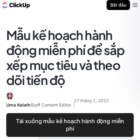
ClickUp Blog
Bắt đầu
Ope
Mẫu kế hoạch hành
động miễn phí để sắp
xếp mục tiêu và theo
dõi tiến độ
27 tháng 2, 2025
Uma Kelath
Staff Content Editor
Tải xuống mẫu kế hoạch hành động miễn
phí