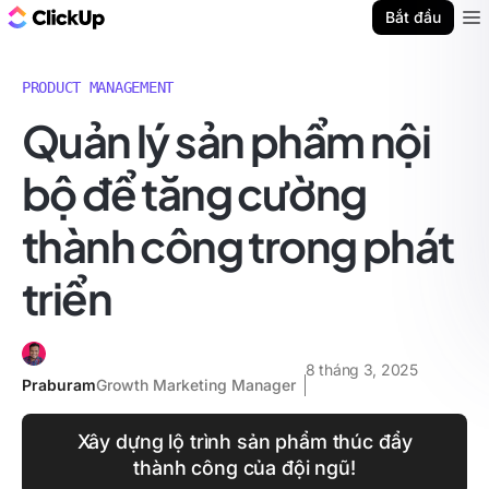
ClickUp Blog
Bắt đầu
Ope
PRODUCT MANAGEMENT
Quản lý sản phẩm nội
bộ để tăng cường
thành công trong phát
triển
8 tháng 3, 2025
Praburam
Growth Marketing Manager
Xây dựng lộ trình sản phẩm thúc đẩy
thành công của đội ngũ!