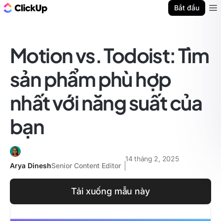
ClickUp Blog
Bắt đầu
Ope
Motion vs. Todoist: Tìm
sản phẩm phù hợp
nhất với năng suất của
bạn
14 tháng 2, 2025
Arya Dinesh
Senior Content Editor
Tải xuống mẫu này