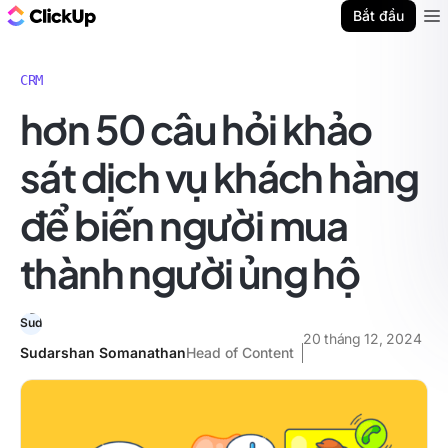
ClickUp Blog
Bắt đầu
Ope
CRM
hơn 50 câu hỏi khảo
sát dịch vụ khách hàng
để biến người mua
thành người ủng hộ
20 tháng 12, 2024
Sudarshan Somanathan
Head of Content