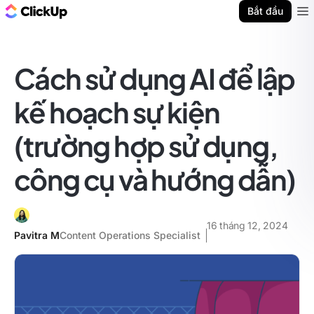
ClickUp Blog
Bắt đầu
Ope
Cách sử dụng AI để lập
kế hoạch sự kiện
(trường hợp sử dụng,
công cụ và hướng dẫn)
16 tháng 12, 2024
Pavitra M
Content Operations Specialist