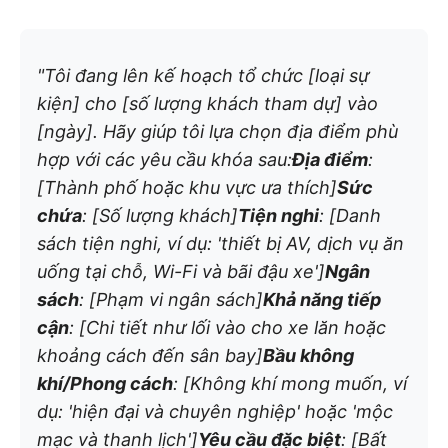
"Tôi đang lên kế hoạch tổ chức [loại sự
kiện] cho [số lượng khách tham dự] vào
[ngày]. Hãy giúp tôi lựa chọn địa điểm phù
hợp với các yêu cầu khóa sau:
Địa điểm
:
[Thành phố hoặc khu vực ưa thích]
Sức
chứa
: [Số lượng khách]
Tiện nghi
: [Danh
sách tiện nghi, ví dụ: 'thiết bị AV, dịch vụ ăn
uống tại chỗ, Wi-Fi và bãi đậu xe']
Ngân
sách
: [Phạm vi ngân sách]
Khả năng tiếp
cận
: [Chi tiết như lối vào cho xe lăn hoặc
khoảng cách đến sân bay]
Bầu không
khí/Phong cách
: [Không khí mong muốn, ví
dụ: 'hiện đại và chuyên nghiệp' hoặc 'mộc
mạc và thanh lịch']
Yêu cầu đặc biệt
: [Bất