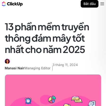
ClickUp Blog
Bắt đầu
Ope
13 phần mềm truyền
thông đám mây tốt
nhất cho năm 2025
3 tháng 11, 2024
Manasi Nair
Managing Editor