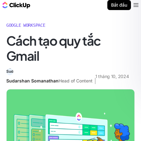
ClickUp Blog
Bắt đầu
Ope
GOOGLE WORKSPACE
Cách tạo quy tắc
Gmail
1 tháng 10, 2024
Sudarshan Somanathan
Head of Content