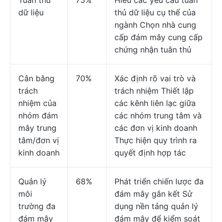
Tuân thủ
75%
Hiểu các yêu cầu tuân
dữ liệu
thủ dữ liệu cụ thể của
ngành Chọn nhà cung
cấp đám mây cung cấp
chứng nhận tuân thủ
Cân bằng
70%
Xác định rõ vai trò và
trách
trách nhiệm Thiết lập
nhiệm của
các kênh liên lạc giữa
nhóm đám
các nhóm trung tâm và
mây trung
các đơn vị kinh doanh
tâm/đơn vị
Thực hiện quy trình ra
kinh doanh
quyết định hợp tác
Quản lý
68%
Phát triển chiến lược đa
môi
đám mây gắn kết Sử
trường đa
dụng nền tảng quản lý
đám mây
đám mây để kiểm soát