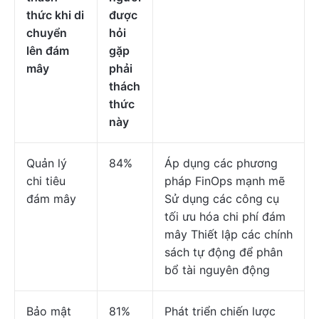
thức khi di
được
chuyển
hỏi
lên đám
gặp
mây
phải
thách
thức
này
Quản lý
84%
Áp dụng các phương
chi tiêu
pháp FinOps mạnh mẽ
đám mây
Sử dụng các công cụ
tối ưu hóa chi phí đám
mây Thiết lập các chính
sách tự động để phân
bổ tài nguyên động
Bảo mật
81%
Phát triển chiến lược