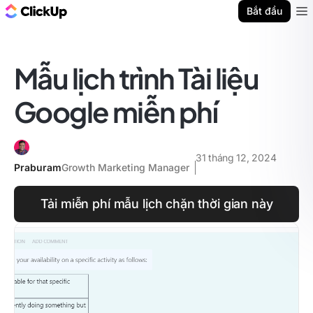
ClickUp Blog
Bắt đầu
Ope
Mẫu lịch trình Tài liệu
Google miễn phí
31 tháng 12, 2024
Praburam
Growth Marketing Manager
Tải miễn phí mẫu lịch chặn thời gian này