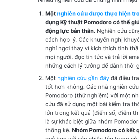
Một
nghiên cứu được thực hiện tr
dụng Kỹ thuật Pomodoro có thể gi
động lực bản thân
. Nghiên cứu cũn
cách hợp lý. Các khuyến nghị khuyế
nghỉ ngơi thay vì kích thích tinh 
mọi người, đọc tin tức và trả lời em
những cách lý tưởng để dành thời g
Một
nghiên cứu gần đây
đã điều tr
tốt hơn không. Các nhà nghiên cứ
Pomodoro (thử nghiệm) với một nh
cứu đã sử dụng một bài kiểm tra thố
lớn trong kết quả (điểm số, điểm th
là sự khác biệt giữa nhóm Pomodo
thống kê.
Nhóm Pomodoro có kết qu
quả hơn với các phiên tập trung có 