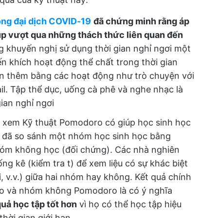
ong đại dịch COVID-19
đã chứng minh rằng áp
úp vượt qua những thách thức liên quan đến
g khuyến nghị sử dụng thời gian nghỉ ngơi một
n khích hoạt động thể chất trong thời gian
thần thêm bằng các hoạt động như trò chuyện với
ail. Tập thể dục, uống cà phê và nghe nhạc là
ian nghỉ ngơi
a xem Kỹ thuật Pomodoro có giúp học sinh học
u đã so sánh một nhóm học sinh học bằng
óm không học (đối chứng). Các nhà nghiên
ng kê (kiểm tra t) để xem liệu có sự khác biệt
i, v.v.) giữa hai nhóm hay không. Kết quả chính
ro và nhóm không Pomodoro là có ý nghĩa
ả học tập tốt hơn
vì họ có thể học tập hiệu
thời gian giới hạn