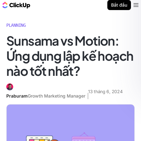
ClickUp Blog
Bắt đầu
Ope
PLANNING
Sunsama vs Motion:
Ứng dụng lập kế hoạch
nào tốt nhất?
13 tháng 6, 2024
Praburam
Growth Marketing Manager